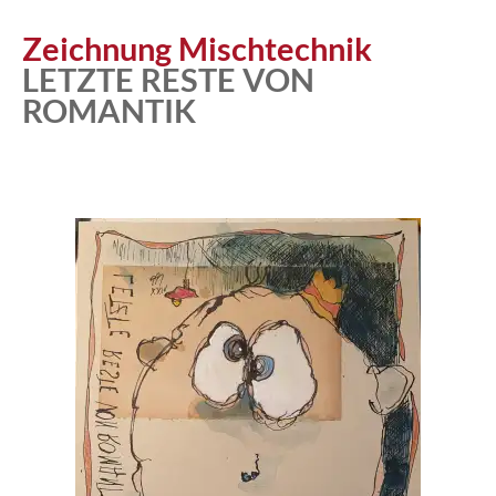
Atelier
Zeichnung Mischtechnik
LETZTE RESTE VON
ROMANTIK
Katalog
Vita
News
Kontakt
follow