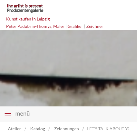
Kunst kaufen in Leipzig
Peter Padubrin-Thomys
,
Maler
|
Grafiker
|
Zeichner
menü
Atelier
Katalog
Zeichnungen
LET'S TALK ABOUT YOU 