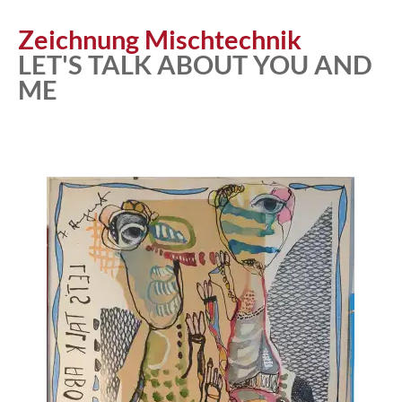
Atelier
Zeichnung Mischtechnik
LET'S TALK ABOUT YOU AND
ME
Katalog
Vita
News
Kontakt
follow