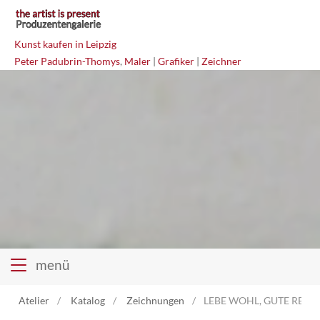
Kunst kaufen in Leipzig
Peter Padubrin-Thomys
,
Maler
|
Grafiker
|
Zeichner
menü
Atelier
Katalog
Zeichnungen
LEBE WOHL, GUTE REISE