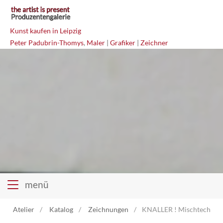
Kunst kaufen in Leipzig
Peter Padubrin-Thomys
,
Maler
|
Grafiker
|
Zeichner
menü
Atelier
Katalog
Zeichnungen
KNALLER ! Mischtechnik