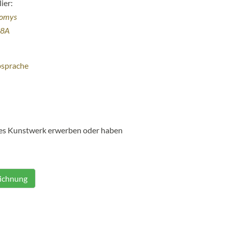
ier:
homys
38A
bsprache
ses Kunstwerk erwerben oder haben
eichnung