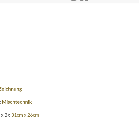
Zeichnung
:
Mischtechnik
x B):
31cm x 26cm