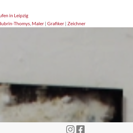
fen in Leipzig
dubrin-Thomys
,
Maler
|
Grafiker
|
Zeichner