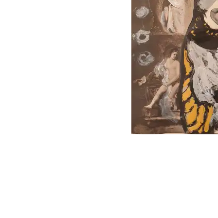
follow
me