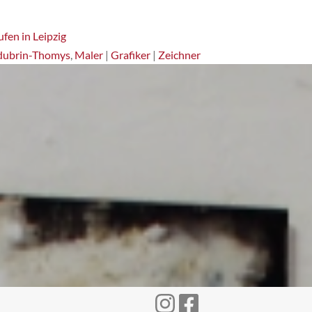
fen in Leipzig
dubrin-Thomys
,
Maler
|
Grafiker
|
Zeichner