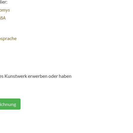
ier:
homys
38A
bsprache
ses Kunstwerk erwerben oder haben
eichnung