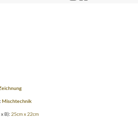
Zeichnung
:
Mischtechnik
x B):
25cm x 22cm