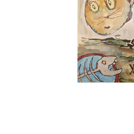
follow
me