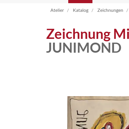
Atelier
Katalog
Zeichnungen
Katalog
Zeichnung Mi
Vita
JUNIMOND
News
Kontakt
follow
me