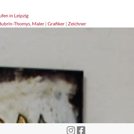
fen in Leipzig
dubrin-Thomys
,
Maler
|
Grafiker
|
Zeichner