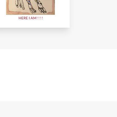
HERE I AM ! ! !