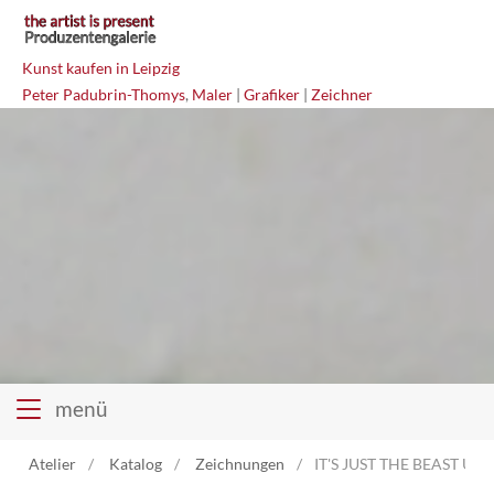
Kunst kaufen in Leipzig
Peter Padubrin-Thomys
,
Maler
|
Grafiker
|
Zeichner
menü
Atelier
Katalog
Zeichnungen
IT'S JUST THE BEAST UN