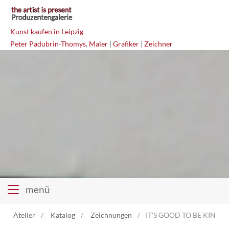
Kunst kaufen in Leipzig
Peter Padubrin-Thomys
,
Maler
|
Grafiker
|
Zeichner
menü
Atelier
Katalog
Zeichnungen
IT'S GOOD TO BE KING M