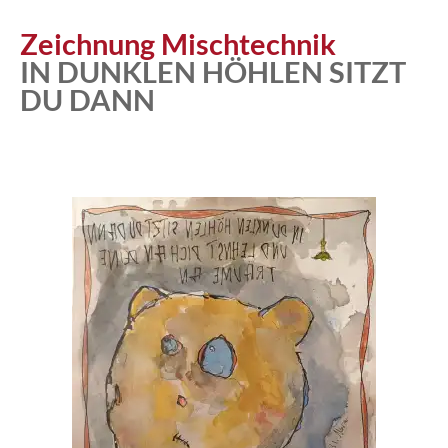
Atelier
Zeichnung Mischtechnik
IN DUNKLEN HÖHLEN SITZT
DU DANN
Katalog
Vita
News
Kontakt
follow