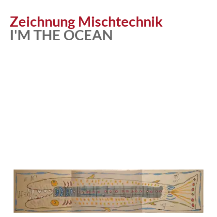
Atelier
Zeichnung Mischtechnik
I'M THE OCEAN
Katalog
Vita
News
Kontakt
follow
me