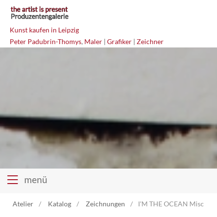
Kunst kaufen in Leipzig
Peter Padubrin-Thomys
,
Maler
|
Grafiker
|
Zeichner
menü
Atelier
Katalog
Zeichnungen
I'M THE OCEAN Mischtec