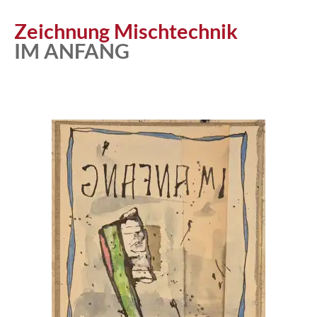
Atelier
Zeichnung Mischtechnik
IM ANFANG
Katalog
Vita
News
Kontakt
follow
me