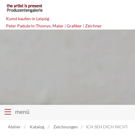
Kunst kaufen in Leipzig
Peter Padubrin-Thomys
,
Maler
|
Grafiker
|
Zeichner
menü
Atelier
Katalog
Zeichnungen
ICH SEH DICH NICHT/IC