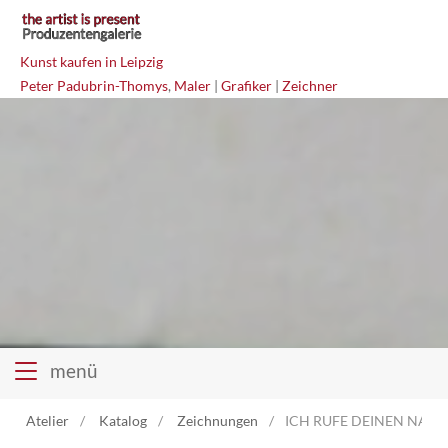
Kunst kaufen in Leipzig
Peter Padubrin-Thomys
,
Maler
|
Grafiker
|
Zeichner
menü
Atelier
Katalog
Zeichnungen
ICH RUFE DEINEN NAMEN