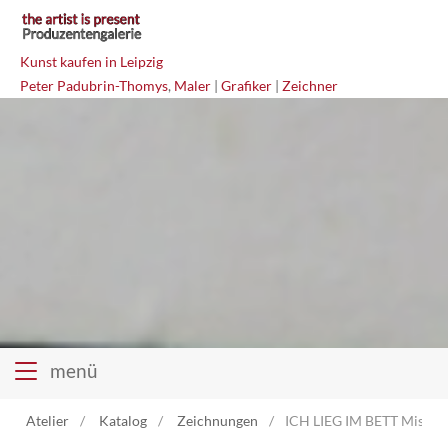
Kunst kaufen in Leipzig
Peter Padubrin-Thomys
,
Maler
|
Grafiker
|
Zeichner
menü
Atelier
Katalog
Zeichnungen
ICH LIEG IM BETT Mischt