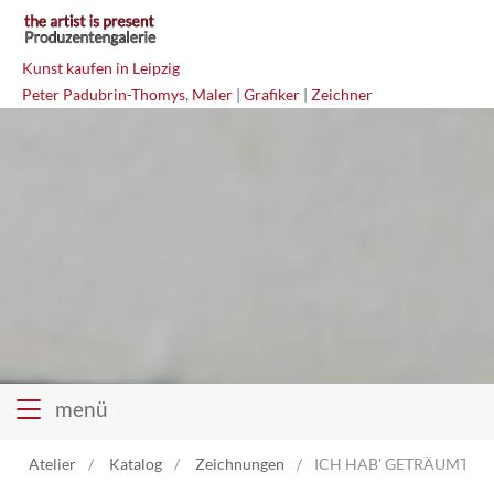
Kunst kaufen in Leipzig
Peter Padubrin-Thomys
,
Maler
|
Grafiker
|
Zeichner
menü
Atelier
Katalog
Zeichnungen
ICH HAB' GETRÄUMT VON