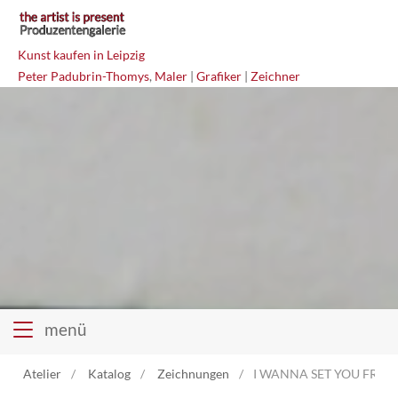
Kunst kaufen in Leipzig
Peter Padubrin-Thomys
,
Maler
|
Grafiker
|
Zeichner
menü
Atelier
Katalog
Zeichnungen
I WANNA SET YOU FREE M