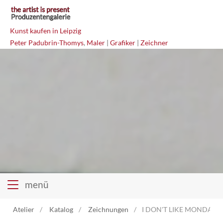
Kunst kaufen in Leipzig
Peter Padubrin-Thomys
,
Maler
|
Grafiker
|
Zeichner
menü
Atelier
Katalog
Zeichnungen
I DON'T LIKE MONDAYS M