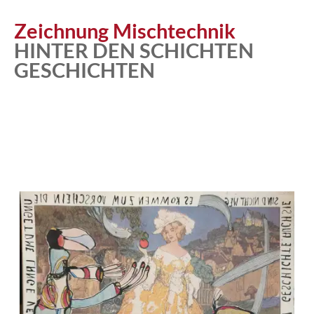
Atelier
Zeichnung Mischtechnik
HINTER DEN SCHICHTEN
GESCHICHTEN
Katalog
Vita
News
Kontakt
follow