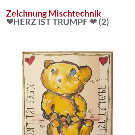
Atelier
Zeichnung Mischtechnik
❤HERZ IST TRUMPF ❤ (2)
Katalog
Vita
News
Kontakt
follow