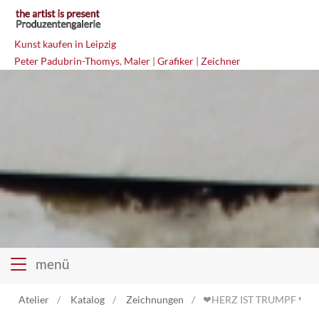
Kunst kaufen in Leipzig
Peter Padubrin-Thomys
,
Maler
|
Grafiker
|
Zeichner
menü
Atelier
Katalog
Zeichnungen
❤HERZ IST TRUMPF ❤ (2)