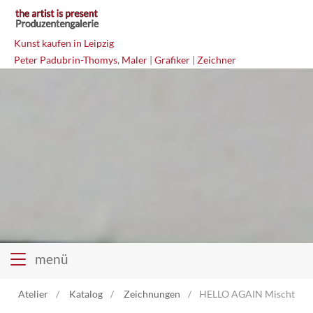
Kunst kaufen in Leipzig
Peter Padubrin-Thomys
,
Maler
|
Grafiker
|
Zeichner
menü
Atelier
Katalog
Zeichnungen
HELLO AGAIN Mischtech