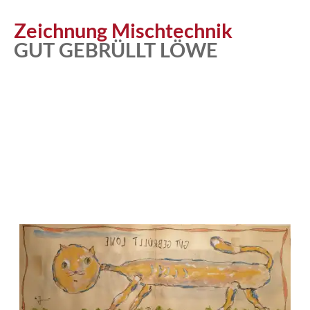
Atelier
Zeichnung Mischtechnik
GUT GEBRÜLLT LÖWE
Katalog
Vita
News
Kontakt
follow
me