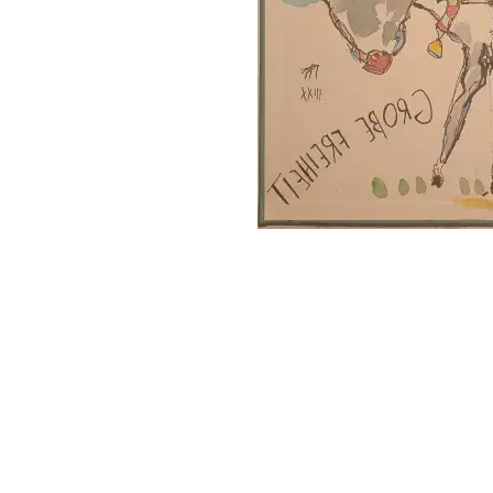
follow
me