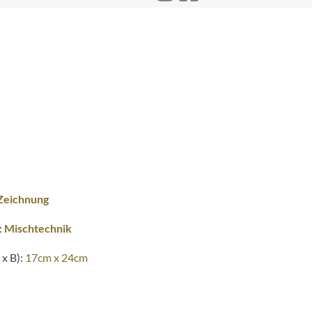
Zeichnung
:
Mischtechnik
x B):
17cm x 24cm