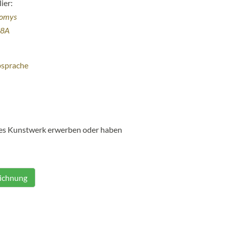
ier:
homys
38A
bsprache
ses Kunstwerk erwerben oder haben
eichnung