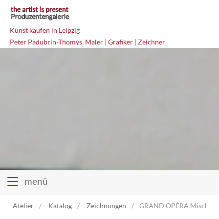
Kunst kaufen in Leipzig
Peter Padubrin-Thomys
,
Maler
|
Grafiker
|
Zeichner
menü
Atelier
Katalog
Zeichnungen
GRAND OPÉRA Mischtec