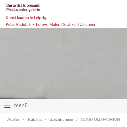
Kunst kaufen in Leipzig
Peter Padubrin-Thomys
,
Maler
|
Grafiker
|
Zeichner
menü
Atelier
Katalog
Zeichnungen
GOOD OLD FASHIONED L