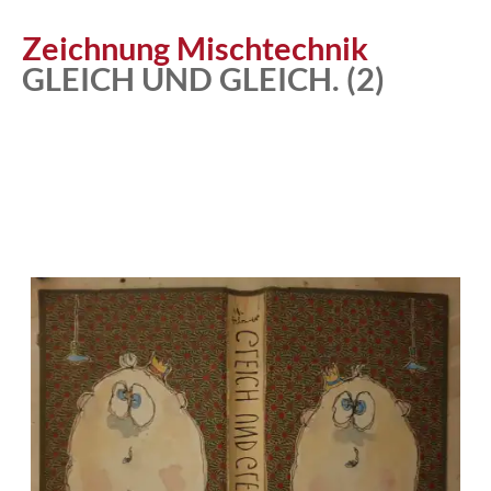
Atelier
Zeichnung Mischtechnik
GLEICH UND GLEICH. (2)
Katalog
Vita
News
Kontakt
follow
me