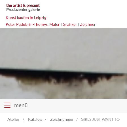
Kunst kaufen in Leipzig
Peter Padubrin-Thomys
,
Maler
|
Grafiker
|
Zeichner
menü
Atelier
Katalog
Zeichnungen
GIRLS JUST WANT TO HA