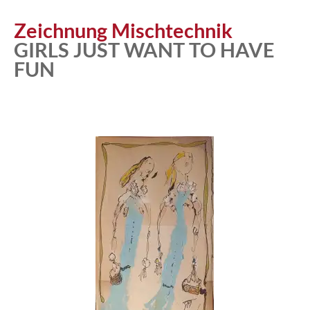
Atelier
Zeichnung Mischtechnik
GIRLS JUST WANT TO HAVE
FUN
Katalog
Vita
News
Kontakt
follow