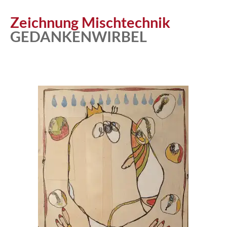
Atelier
Zeichnung Mischtechnik
GEDANKENWIRBEL
Katalog
Vita
News
Kontakt
follow
me