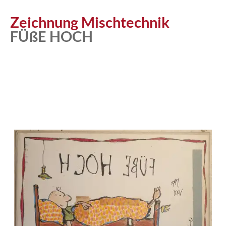
Atelier
Zeichnung Mischtechnik
FÜßE HOCH
Katalog
Vita
News
Kontakt
follow
me