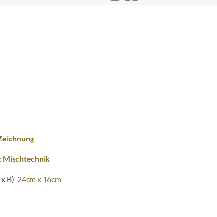
Zeichnung
:
Mischtechnik
x B):
24cm x 16cm