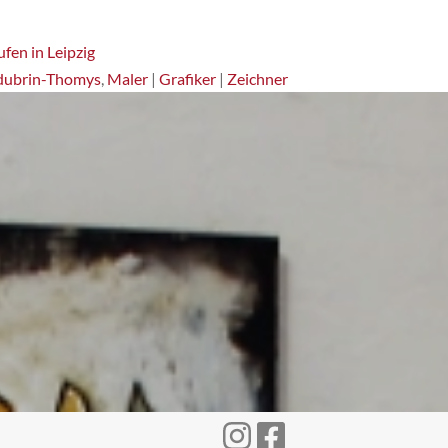
fen in Leipzig
dubrin-Thomys
,
Maler
|
Grafiker
|
Zeichner