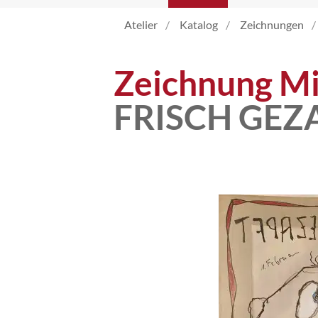
Atelier
Katalog
Zeichnungen
Katalog
Zeichnung Mi
Vita
FRISCH GEZ
News
Kontakt
follow
me