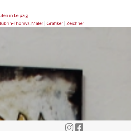
fen in Leipzig
dubrin-Thomys
,
Maler
|
Grafiker
|
Zeichner