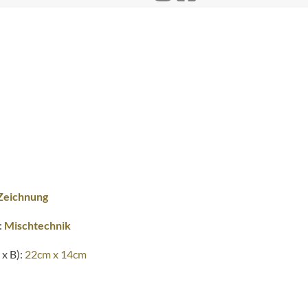
Zeichnung
:
Mischtechnik
x B):
22cm x 14cm