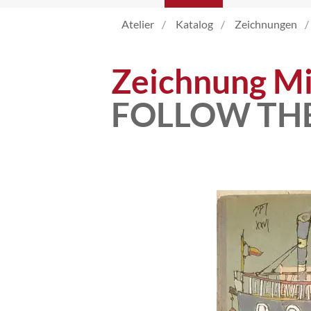
Atelier
Katalog
Zeichnungen
Katalog
Zeichnung Mi
Vita
FOLLOW TH
News
Kontakt
follow
me