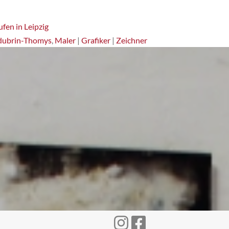
fen in Leipzig
dubrin-Thomys
,
Maler
|
Grafiker
|
Zeichner