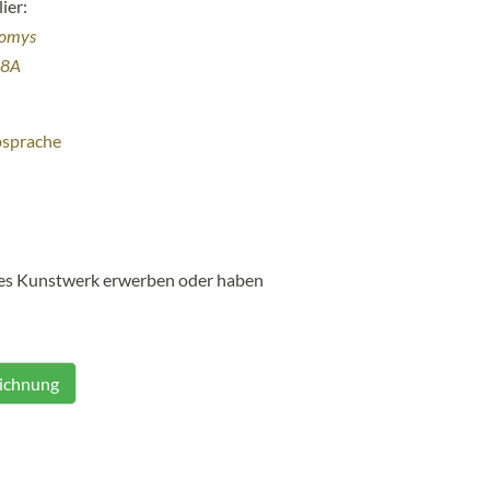
ier:
homys
38A
bsprache
ses Kunstwerk erwerben oder haben
eichnung