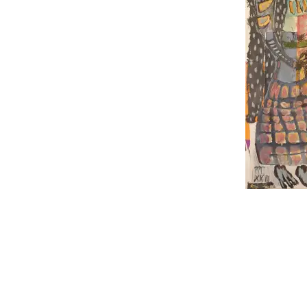
follow
me