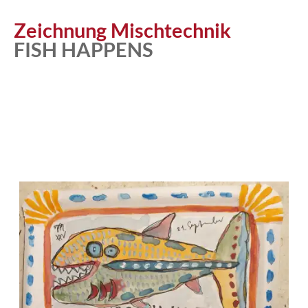
Atelier
Zeichnung Mischtechnik
FISH HAPPENS
Katalog
Vita
News
Kontakt
follow
me