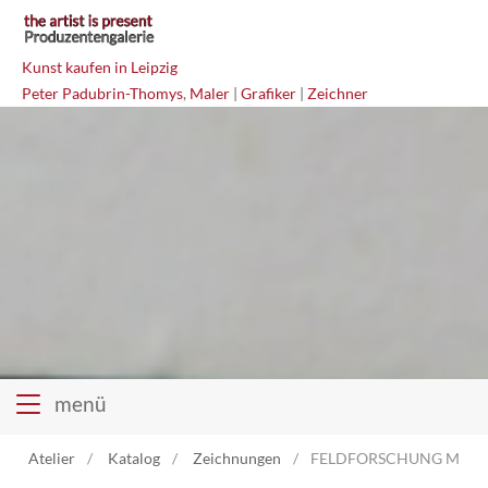
Kunst kaufen in Leipzig
Peter Padubrin-Thomys
,
Maler
|
Grafiker
|
Zeichner
menü
Atelier
Katalog
Zeichnungen
FELDFORSCHUNG Mischt