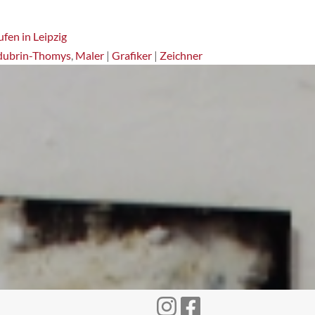
fen in Leipzig
dubrin-Thomys
,
Maler
|
Grafiker
|
Zeichner