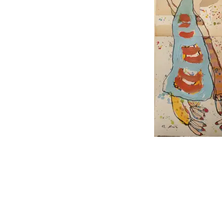
follow
me