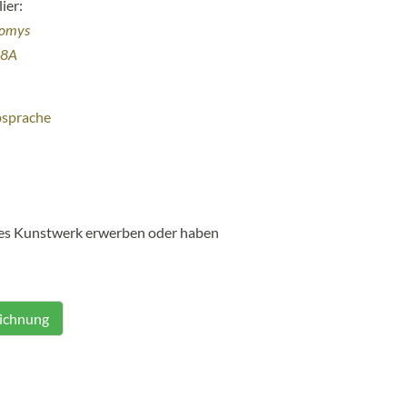
ier:
homys
38A
bsprache
ses Kunstwerk erwerben oder haben
eichnung