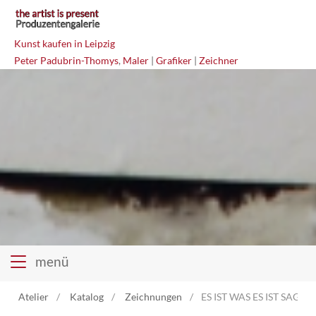
Kunst kaufen in Leipzig
Peter Padubrin-Thomys
,
Maler
|
Grafiker
|
Zeichner
menü
Atelier
Katalog
Zeichnungen
ES IST WAS ES IST SAGT D