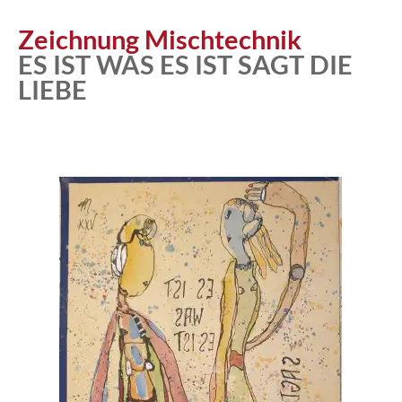
Atelier
Zeichnung Mischtechnik
ES IST WAS ES IST SAGT DIE
LIEBE
Katalog
Vita
News
Kontakt
follow