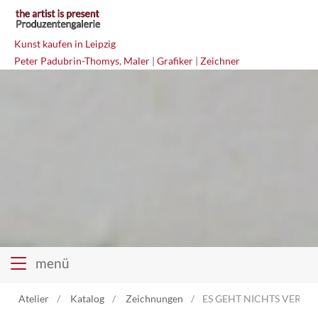
Kunst kaufen in Leipzig
Peter Padubrin-Thomys
,
Maler
|
Grafiker
|
Zeichner
menü
Atelier
Katalog
Zeichnungen
ES GEHT NICHTS VERLORE