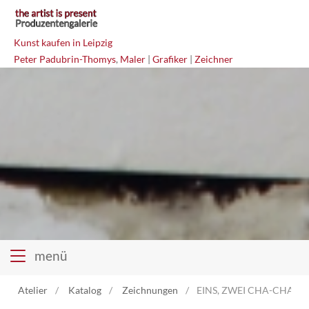
Kunst kaufen in Leipzig
Peter Padubrin-Thomys
,
Maler
|
Grafiker
|
Zeichner
menü
Atelier
Katalog
Zeichnungen
EINS, ZWEI CHA-CHA-CH