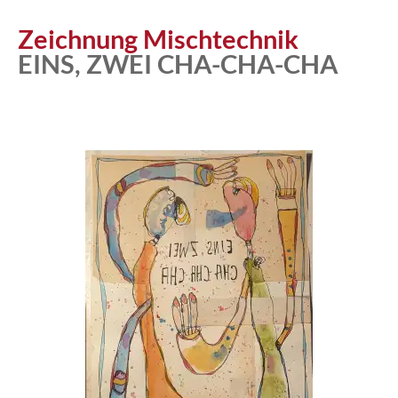
Atelier
Zeichnung Mischtechnik
EINS, ZWEI CHA-CHA-CHA
Katalog
Vita
News
Kontakt
follow
me