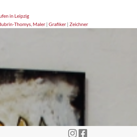
fen in Leipzig
dubrin-Thomys
,
Maler
|
Grafiker
|
Zeichner