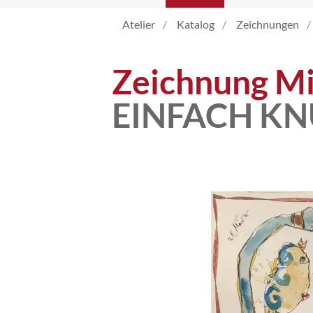
Atelier
Katalog
Zeichnungen
Katalog
Zeichnung Mi
Vita
EINFACH K
News
Kontakt
follow
me