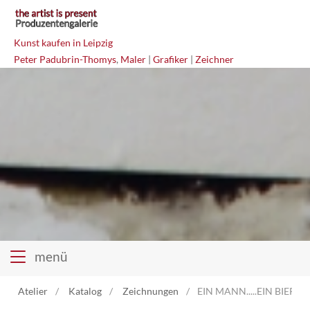
Kunst kaufen in Leipzig
Peter Padubrin-Thomys
,
Maler
|
Grafiker
|
Zeichner
menü
Atelier
Katalog
Zeichnungen
EIN MANN.....EIN BIER Mi