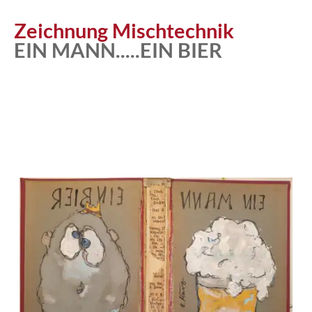
Atelier
Zeichnung Mischtechnik
EIN MANN.....EIN BIER
Katalog
Vita
News
Kontakt
follow
me