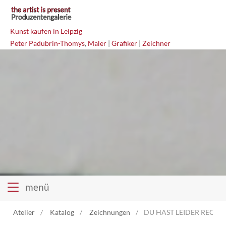
Kunst kaufen in Leipzig
Peter Padubrin-Thomys
,
Maler
|
Grafiker
|
Zeichner
menü
Atelier
Katalog
Zeichnungen
DU HAST LEIDER RECHT 