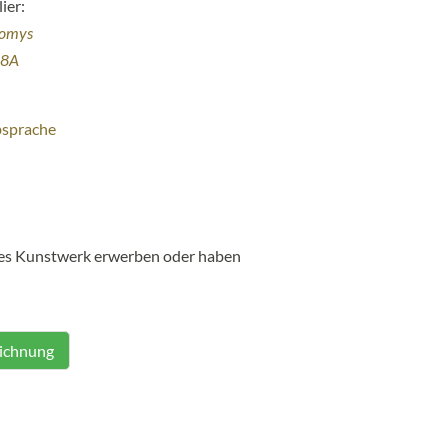
ier:
homys
38A
bsprache
ses Kunstwerk erwerben oder haben
eichnung