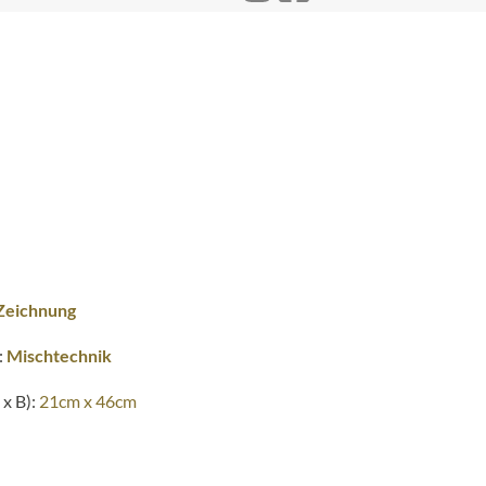
Zeichnung
:
Mischtechnik
x B):
21cm x 46cm