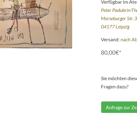
Verfügbar im Atel
Peter Padubrin-T
Merseburger Str. 
04177 Leipzig
Versand:
nach A
80,00€*
Sie möchten die
Fragen dazu?
Anfrage zur Z