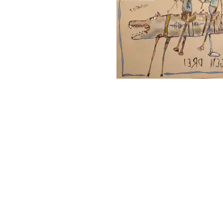
follow
me