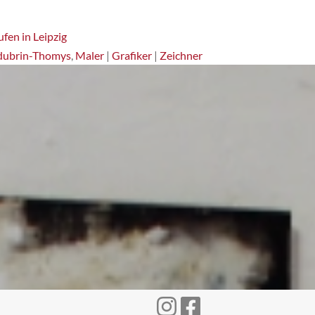
fen in Leipzig
dubrin-Thomys
,
Maler
|
Grafiker
|
Zeichner