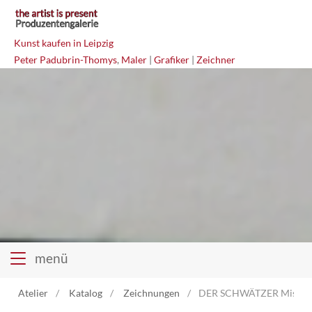
Kunst kaufen in Leipzig
Peter Padubrin-Thomys
,
Maler
|
Grafiker
|
Zeichner
menü
Atelier
Katalog
Zeichnungen
DER SCHWÄTZER Mischt