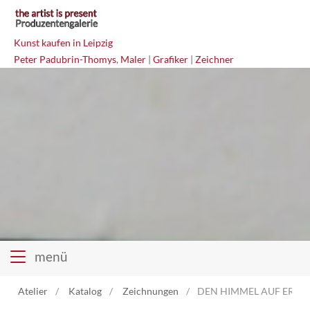
Kunst kaufen in Leipzig
Peter Padubrin-Thomys
,
Maler
|
Grafiker
|
Zeichner
menü
Atelier
Katalog
Zeichnungen
DEN HIMMEL AUF ERDEN