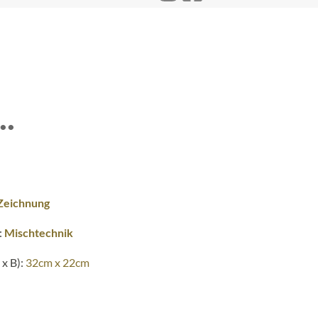
.
Zeichnung
:
Mischtechnik
x B):
32cm x 22cm