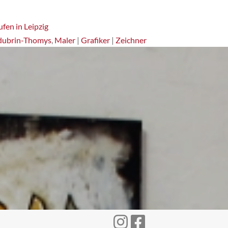
fen in Leipzig
dubrin-Thomys
,
Maler
|
Grafiker
|
Zeichner