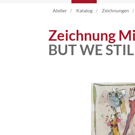
Atelier
Katalog
Zeichnungen
Katalog
Zeichnung Mi
Vita
BUT WE STIL
News
Kontakt
follow
me