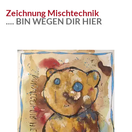
Atelier
Zeichnung Mischtechnik
.... BIN WEGEN DIR HIER
Katalog
Vita
News
Kontakt
follow
me