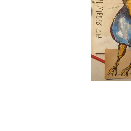
follow
me