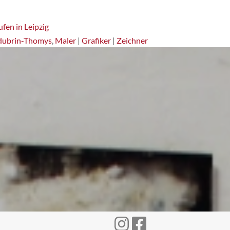
fen in Leipzig
dubrin-Thomys
,
Maler
|
Grafiker
|
Zeichner