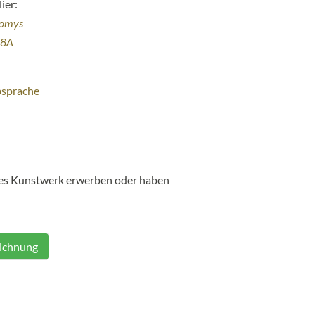
ier:
homys
38A
bsprache
ses Kunstwerk erwerben oder haben
eichnung