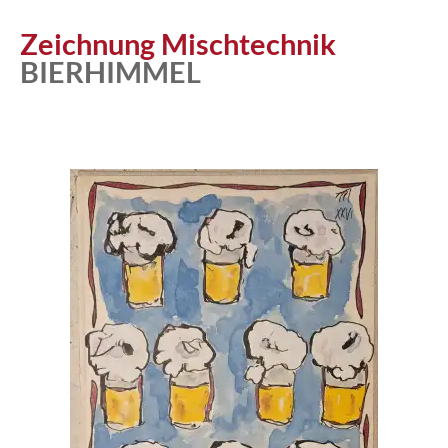
Atelier
Zeichnung Mischtechnik
BIERHIMMEL
Katalog
Vita
News
Kontakt
follow
me