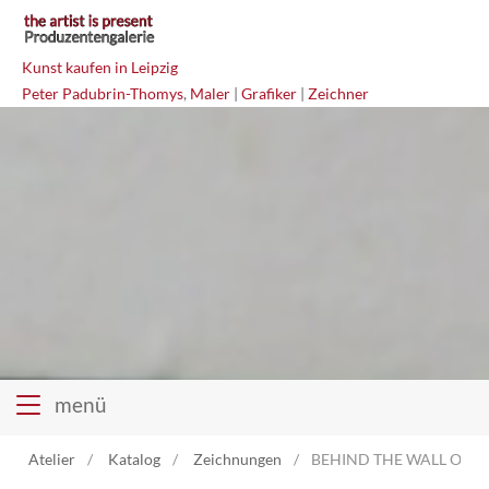
Kunst kaufen in Leipzig
Peter Padubrin-Thomys
,
Maler
|
Grafiker
|
Zeichner
menü
Atelier
Katalog
Zeichnungen
BEHIND THE WALL OF SLE