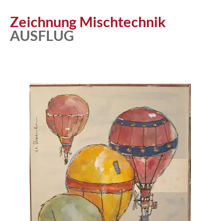
Atelier
Zeichnung Mischtechnik
AUSFLUG
Katalog
Vita
News
Kontakt
follow